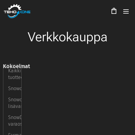
Verkkokauppa
Kokoelmat
Kaikki
tuotteet
Snowdog
Snowdog
lisävarusteet
SnowDog
varaosat