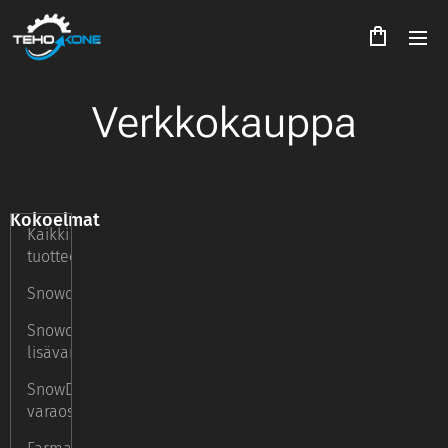
Verkkokauppa
Kokoelmat
Kaikki
tuotteet
Snowdog
Snowdog
lisävarusteet
SnowDog
varaosat